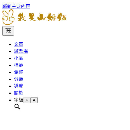
跳到主要內容
文章
遊樂場
小品
標籤
彙整
分類
導覽
關於
字級
A
A