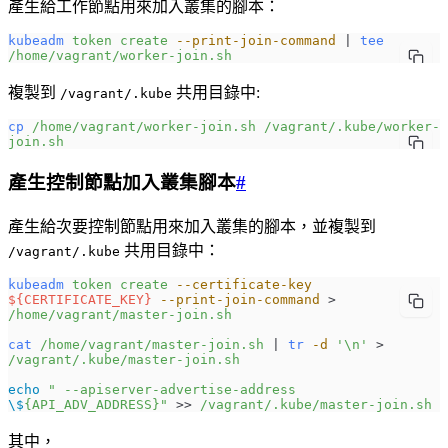
產生給工作節點用來加入叢集的腳本：
kubeadm
 token
 create
 --print-join-command
 | 
tee
/home/vagrant/worker-join.sh
複製到
共用目錄中:
/vagrant/.kube
cp
 /home/vagrant/worker-join.sh
 /vagrant/.kube/worker-
join.sh
產生控制節點加入叢集腳本
#
產生給次要控制節點用來加入叢集的腳本，並複製到
共用目錄中：
/vagrant/.kube
kubeadm
 token
 create
 --certificate-key
${
CERTIFICATE_KEY
}
 --print-join-command
 > 
/home/vagrant/master-join.sh
cat
 /home/vagrant/master-join.sh
 | 
tr
 -d
 '\n'
 > 
/vagrant/.kube/master-join.sh
echo
 " --apiserver-advertise-address 
\$
{API_ADV_ADDRESS}"
 >> 
/vagrant/.kube/master-join.sh
其中，