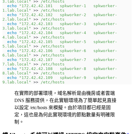
3.lab.local"
 >> 
/etc/hosts
  echo
 "172.42.42.101   spkworker-1   spkworker-
1.lab.local"
 >> 
/etc/hosts
  echo
 "172.42.42.102   spkworker-2   spkworker-
2.lab.local"
 >> 
/etc/hosts
  echo
 "172.42.42.103   spkworker-3   spkworker-
3.lab.local"
 >> 
/etc/hosts
  echo
 "172.42.42.104   spkworker-4   spkworker-
4.lab.local"
 >> 
/etc/hosts
  echo
 "172.42.42.105   spkworker-5   spkworker-
5.lab.local"
 >> 
/etc/hosts
  echo
 "172.42.42.106   spkworker-6   spkworker-
6.lab.local"
 >> 
/etc/hosts
  echo
 "172.42.42.107   spkworker-7   spkworker-
7.lab.local"
 >> 
/etc/hosts
  echo
 "172.42.42.108   spkworker-8   spkworker-
8.lab.local"
 >> 
/etc/hosts
  echo
 "172.42.42.109   spkworker-9   spkworker-
9.lab.local"
 >> 
/etc/hosts
在實際的部署環境，域名解析是由機房或者雲端
DNS 服務提供，在此實驗環境為了簡單起見直接
以設定 /etc/hosts 來模擬。由於項目都已經是固
定，這也是為何此實現環境的節點數量有明確限
制。