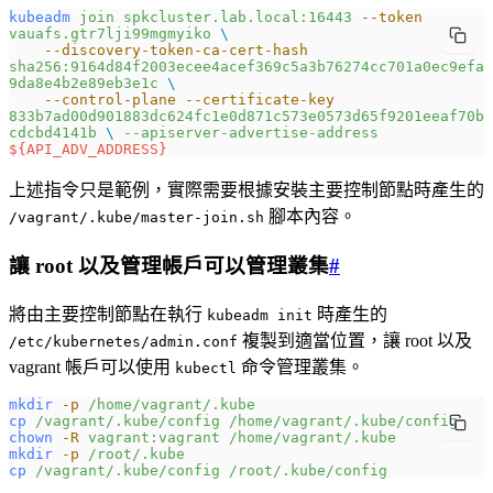
kubeadm
 join
 spkcluster.lab.local:16443
 --token
vauafs.gtr7lji99mgmyiko
 \
    --discovery-token-ca-cert-hash
sha256:9164d84f2003ecee4acef369c5a3b76274cc701a0ec9efa
9da8e4b2e89eb3e1c
 \
    --control-plane
 --certificate-key
833b7ad00d901883dc624fc1e0d871c573e0573d65f9201eeaf70b
cdcbd4141b
 \ 
--apiserver-advertise-address
${
API_ADV_ADDRESS
}
上述指令只是範例，實際需要根據安裝主要控制節點時產生的
腳本內容。
/vagrant/.kube/master-join.sh
讓 root 以及管理帳戶可以管理叢集
#
將由主要控制節點在執行
時產生的
kubeadm init
複製到適當位置，讓 root 以及
/etc/kubernetes/admin.conf
vagrant 帳戶可以使用
命令管理叢集。
kubectl
mkdir
 -p
 /home/vagrant/.kube
cp
 /vagrant/.kube/config
 /home/vagrant/.kube/config
chown
 -R
 vagrant:vagrant
 /home/vagrant/.kube
mkdir
 -p
 /root/.kube
cp
 /vagrant/.kube/config
 /root/.kube/config