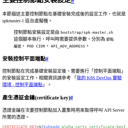
主要控制節點安裝設定
#
本節描述主要控制節點在基礎安裝完成後的設定工作，也就是
spkmaster-1 這台虛擬機。
控制節點安裝設定是由
bootstrap/spk-master.sh
這個腳本執行，呼叫時需要提供參數，分別為
節點
，
，
。
編號
POD CIDR
API_ADV_ADDRESS
安裝控制平面端點
#
控制節點在完成基礎安裝設定後，需要進行「控制平面端點」
的安裝設定工作，相關資訊請參考 「
我的 K8S DevOps 實驗
環境 - 控制平面端點
」。
產生憑証金鑰(certificate key)
#
憑證金鑰在次要控制節點加入叢集時用來取得呼叫 API Server
所需的憑證。
CERTIFICATE_KEY
=
$(
kubeadm
 alpha
 certs
 certificate-key
)