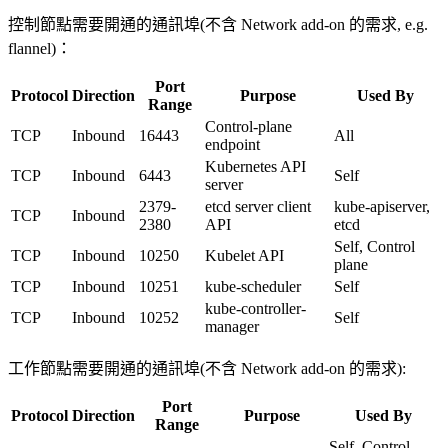
控制節點需要開通的通訊埠(不含 Network add-on 的需求, e.g.
flannel)：
Port
Protocol
Direction
Purpose
Used By
Range
Control-plane
TCP
Inbound
16443
All
endpoint
Kubernetes API
TCP
Inbound
6443
Self
server
2379-
etcd server client
kube-apiserver,
TCP
Inbound
2380
API
etcd
Self, Control
TCP
Inbound
10250
Kubelet API
plane
TCP
Inbound
10251
kube-scheduler
Self
kube-controller-
TCP
Inbound
10252
Self
manager
工作節點需要開通的通訊埠(不含 Network add-on 的需求):
Port
Protocol
Direction
Purpose
Used By
Range
Self, Control