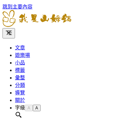
跳到主要內容
文章
遊樂場
小品
標籤
彙整
分類
導覽
關於
字級
A
A