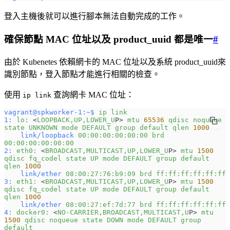
登入主機後就可以進行腳本無法自動完成的工作。
確保節點 MAC 位址以及 product_uuid 都是唯一
#
由於 Kubenetes 依賴網卡的 MAC 位址以及系統 product_uuid來
識別節點，登入節點才能進行相關的檢查。
使用
查詢網卡 MAC 位址：
ip link
vagrant@spkworker-1:~$
 ip
 link
1:
 lo:
 <
LOOPBACK,UP,LOWER_U
P> 
mtu
 65536
 qdisc
 noqueue
state
 UNKNOWN
 mode
 DEFAULT
 group
 default
 qlen
 1000
    link/loopback
 00:00:00:00:00:00
 brd
00:00:00:00:00:00
2:
 eth0:
 <
BROADCAST,MULTICAST,UP,LOWER_U
P> 
mtu
 1500
qdisc
 fq_codel
 state
 UP
 mode
 DEFAULT
 group
 default
qlen
 1000
    link/ether
 08:00:27:76:b9:09
 brd
 ff:ff:ff:ff:ff:ff
3:
 eth1:
 <
BROADCAST,MULTICAST,UP,LOWER_U
P> 
mtu
 1500
qdisc
 fq_codel
 state
 UP
 mode
 DEFAULT
 group
 default
qlen
 1000
    link/ether
 08:00:27:ef:7d:77
 brd
 ff:ff:ff:ff:ff:ff
4:
 docker0:
 <
NO-CARRIER,BROADCAST,MULTICAST,U
P> 
mtu
1500
 qdisc
 noqueue
 state
 DOWN
 mode
 DEFAULT
 group
default