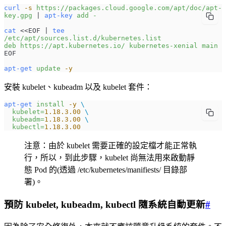
curl
 -s
 https://packages.cloud.google.com/apt/doc/apt-
key.gpg
 | 
apt-key
 add
 -
cat
 <<
EOF
 | 
tee
/etc/apt/sources.list.d/kubernetes.list
deb https://apt.kubernetes.io/ kubernetes-xenial main
EOF
apt-get
 update
 -y
安裝 kubelet、kubeadm 以及 kubelet 套件：
apt-get
 install
 -y
 \
  kubelet=
1.18.3.00
 \
  kubeadm=
1.18.3.00
 \
  kubectl=
1.18.3.00
注意：由於 kubelet 需要正確的設定檔才能正常執
行，所以，到此步驟，kubelet 尚無法用來啟動靜
態 Pod 的(透過 /etc/kubernetes/manifiests/ 目錄部
署)。
預防 kubelet, kubeadm, kubectl 隨系統自動更新
#