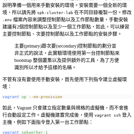
說明準備一個用來手動安裝的環境。安裝需要一個全新的環
境，所以請先將
在不同目錄複製一份。修改
spk-cluster-lab
檔案內容來調整控制節點以及工作節點數量，手動安裝
.env
建議有2個控制節點以及至少一個工作節點，如此，可以練習
主要控制節點、次要控制節點以及工作節點的安裝步驟。
主要(primary)跟次要(secondary)控制節點的劃分並
非正式的說法，此實驗環境使用第一台控制節點來
bootstrap 整個叢集以及提供額外的工具，為了方便
識別所以才給予這樣的名稱。
不管有沒有要使用手動安裝，首先使用下列指令建立虛擬環
境：
vagrant
 up
 --no-provision
如此，Vagrant 只會建立指定數量與規格的虛擬機，而不會進
行自動設定工作。虛擬機建置完成後，使用
登入
vagrant ssh
主機，例如下面指令登入第一台工作節點：
vagrant
 spkworker-1