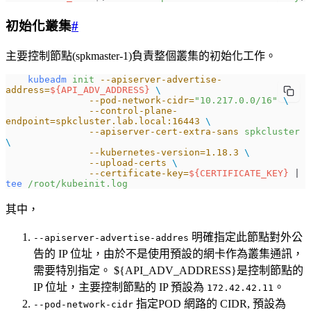
初始化叢集
#
主要控制節點(spkmaster-1)負責整個叢集的初始化工作。
    kubeadm
 init
 --apiserver-advertise-
address=
${
API_ADV_ADDRESS
}
 \
               --pod-network-cidr=
"10.217.0.0/16"
 \
               --control-plane-
endpoint=spkcluster.lab.local:16443
 \
               --apiserver-cert-extra-sans
 spkcluster
\
               --kubernetes-version=1.18.3
 \
               --upload-certs
 \
               --certificate-key=
${
CERTIFICATE_KEY
}
 | 
tee
 /root/kubeinit.log
其中，
明確指定此節點對外公
--apiserver-advertise-addres
告的 IP 位址，由於不是使用預設的網卡作為叢集通訊，
需要特別指定。 ${API_ADV_ADDRESS}是控制節點的
IP 位址，主要控制節點的 IP 預設為
。
172.42.42.11
指定POD 網路的 CIDR, 預設為
--pod-network-cidr