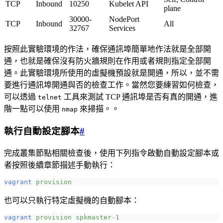
TCP
Inbound
10250
Kubelet API
plane
30000-
NodePort
TCP
Inbound
All
32767
Services
按照此實驗環境的作法，確保通訊埠簡單地作法就是全部開
通，也就是確保沒有防火牆規則在作用或者規則指定全部開
通。此實驗環境所使用的虛擬機預設就是開通，所以，並不需
要進行通訊埠開通與否的檢查工作。當然您要練習如何檢查，
可以透過
工具來測試 TCP 通訊埠是否有真的開通，進
telnet
階一點可以使用
來掃描。。
nmap
執行自動設定腳本
#
完成叢集節點相關檢查後，使用下列指令啟動自動設定腳本或
者按照後續章節描述手動執行：
vagrant
 provision
也可以只執行特定虛擬機的自動腳本：
vagrant
 provision
 spkmaster-1