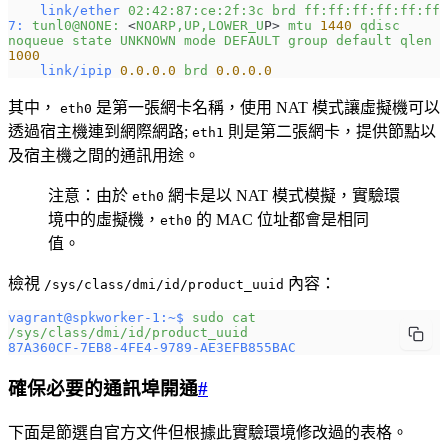
    link/ether
 02:42:87:ce:2f:3c
 brd
 ff:ff:ff:ff:ff:ff
7:
 tunl0@NONE:
 <
NOARP,UP,LOWER_U
P> 
mtu
 1440
 qdisc
noqueue
 state
 UNKNOWN
 mode
 DEFAULT
 group
 default
 qlen
1000
    link/ipip
 0.0.0.0
 brd
 0.0.0.0
其中，
是第一張網卡名稱，使用 NAT 模式讓虛擬機可以
eth0
透過宿主機連到網際網路;
則是第二張網卡，提供節點以
eth1
及宿主機之間的通訊用途。
注意：由於
網卡是以 NAT 模式模擬，實驗環
eth0
境中的虛擬機，
的 MAC 位址都會是相同
eth0
值。
檢視
內容：
/sys/class/dmi/id/product_uuid
vagrant@spkworker-1:~$
 sudo
 cat
/sys/class/dmi/id/product_uuid
87A360CF-7EB8-4FE4-9789-AE3EFB855BAC
確保必要的通訊埠開通
#
下面是節選自官方文件但根據此實驗環境修改過的表格。