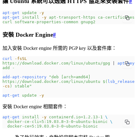
讓 Ubuntu 系統可以透過 HTTPS 協定來安裝套件
#
apt-get
 update
 -y
apt-get
 install
 -y
 apt-transport-https
 ca-certificates
curl
 software-properties-common
 gnupg2
安裝 Docker Engine
#
加入安裝 Docker engine 所需的 PGP key 以及套件庫：
curl
 -fsSL
https://download.docker.com/linux/ubuntu/gpg
 | 
apt-key
add
 -
add-apt-repository
 "deb [arch=amd64] 
https://download.docker.com/linux/ubuntu $(
lsb_release
-cs
) stable"
apt-get
 update
 -y
安裝 Docker engine 相關套件：
apt-get
 install
 -y
 containerd.io=1.2.13-1
 \
  docker-ce-cli=5:19.03.8~3-0~ubuntu-bionic
 \
  docker-ce=5:19.03.8~3-0~ubuntu-bionic