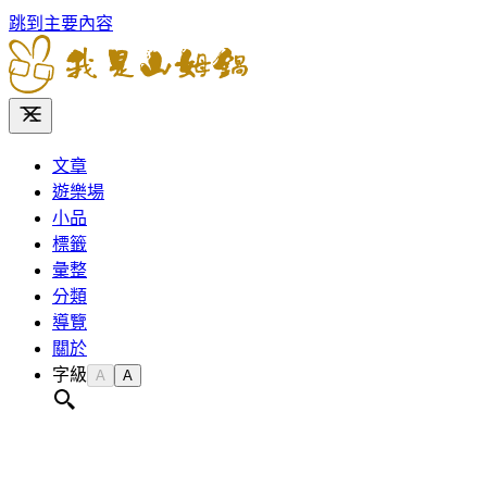
跳到主要內容
文章
遊樂場
小品
標籤
彙整
分類
導覽
關於
字級
A
A