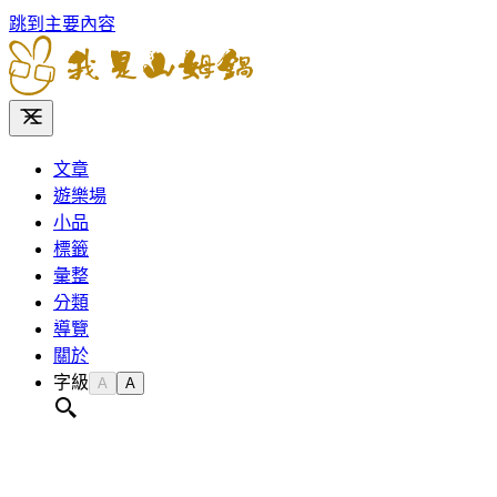
跳到主要內容
文章
遊樂場
小品
標籤
彙整
分類
導覽
關於
字級
A
A