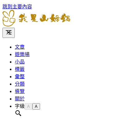
跳到主要內容
文章
遊樂場
小品
標籤
彙整
分類
導覽
關於
字級
A
A