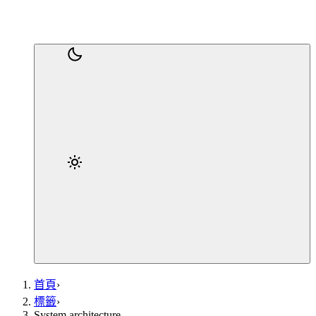
首頁
›
標籤
›
System architecture