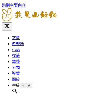
跳到主要內容
文章
遊樂場
小品
標籤
彙整
分類
導覽
關於
字級
A
A