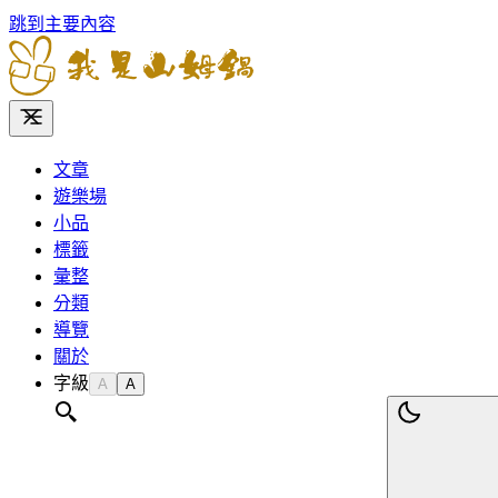
跳到主要內容
文章
遊樂場
小品
標籤
彙整
分類
導覽
關於
字級
A
A