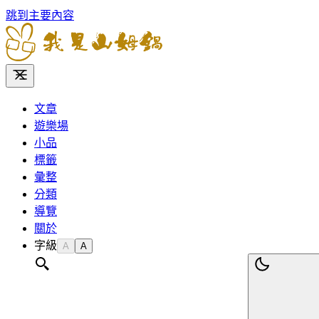
跳到主要內容
文章
遊樂場
小品
標籤
彙整
分類
導覽
關於
字級
A
A