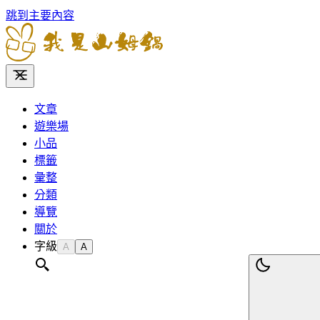
跳到主要內容
文章
遊樂場
小品
標籤
彙整
分類
導覽
關於
字級
A
A