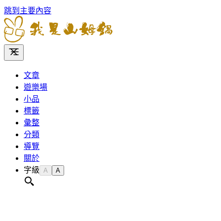
跳到主要內容
文章
遊樂場
小品
標籤
彙整
分類
導覽
關於
字級
A
A