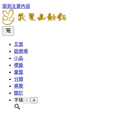
跳到主要內容
文章
遊樂場
小品
標籤
彙整
分類
導覽
關於
字級
A
A