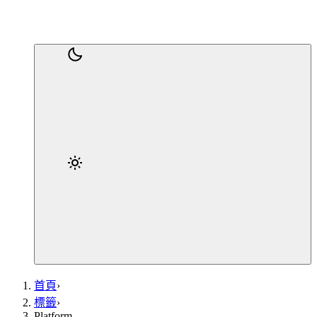
首頁
›
標籤
›
Platform