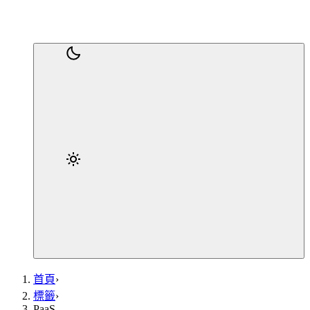
首頁
›
標籤
›
PaaS