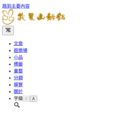
跳到主要內容
文章
遊樂場
小品
標籤
彙整
分類
導覽
關於
字級
A
A