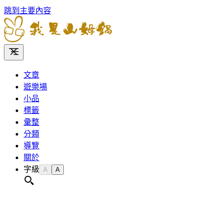
跳到主要內容
文章
遊樂場
小品
標籤
彙整
分類
導覽
關於
字級
A
A