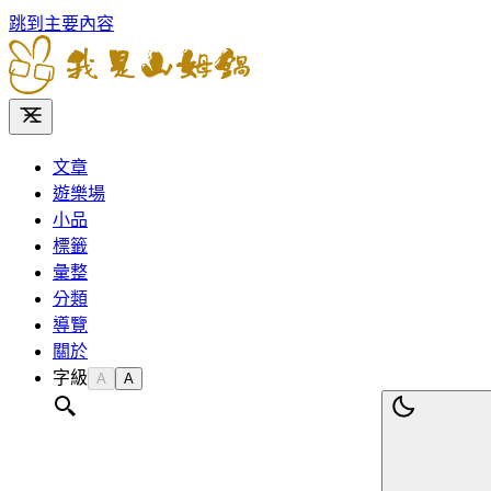
跳到主要內容
文章
遊樂場
小品
標籤
彙整
分類
導覽
關於
字級
A
A