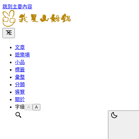
跳到主要內容
文章
遊樂場
小品
標籤
彙整
分類
導覽
關於
字級
A
A