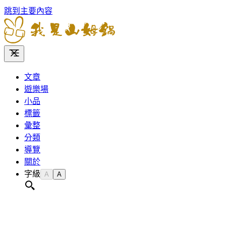
跳到主要內容
文章
遊樂場
小品
標籤
彙整
分類
導覽
關於
字級
A
A