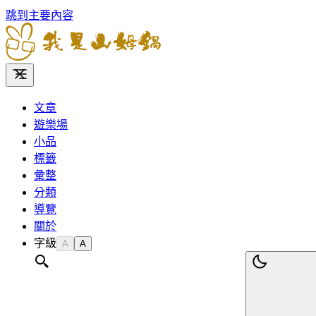
跳到主要內容
文章
遊樂場
小品
標籤
彙整
分類
導覽
關於
字級
A
A