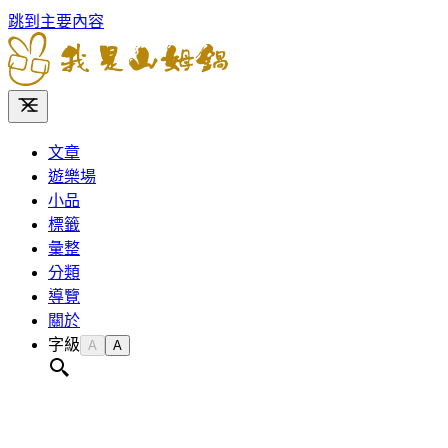
跳到主要內容
文章
遊樂場
小品
標籤
彙整
分類
導覽
關於
字級
A
A