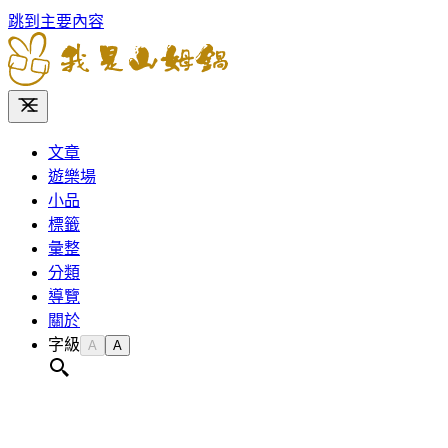
跳到主要內容
文章
遊樂場
小品
標籤
彙整
分類
導覽
關於
字級
A
A