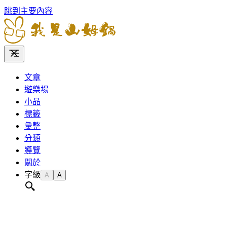
跳到主要內容
文章
遊樂場
小品
標籤
彙整
分類
導覽
關於
字級
A
A