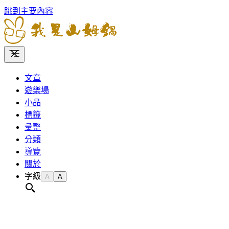
跳到主要內容
文章
遊樂場
小品
標籤
彙整
分類
導覽
關於
字級
A
A