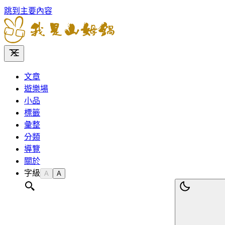
跳到主要內容
文章
遊樂場
小品
標籤
彙整
分類
導覽
關於
字級
A
A