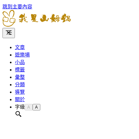
跳到主要內容
文章
遊樂場
小品
標籤
彙整
分類
導覽
關於
字級
A
A