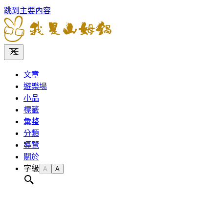
跳到主要內容
文章
遊樂場
小品
標籤
彙整
分類
導覽
關於
字級
A
A