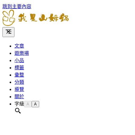
跳到主要內容
文章
遊樂場
小品
標籤
彙整
分類
導覽
關於
字級
A
A