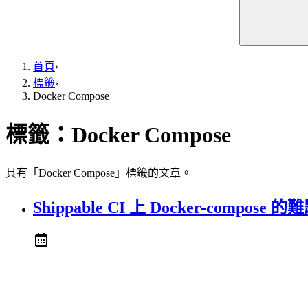
首頁
›
標籤
›
Docker Compose
標籤：
Docker Compose
具有「Docker Compose」標籤的文章。
Shippable CI 上 Docker-compose 的