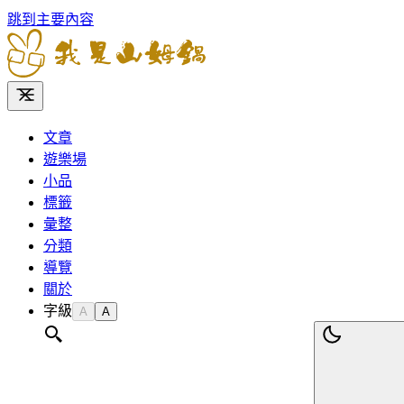
跳到主要內容
文章
遊樂場
小品
標籤
彙整
分類
導覽
關於
字級
A
A