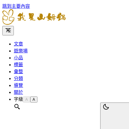
跳到主要內容
文章
遊樂場
小品
標籤
彙整
分類
導覽
關於
字級
A
A