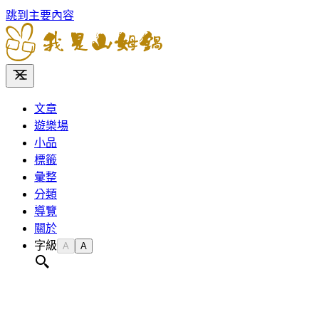
跳到主要內容
文章
遊樂場
小品
標籤
彙整
分類
導覽
關於
字級
A
A