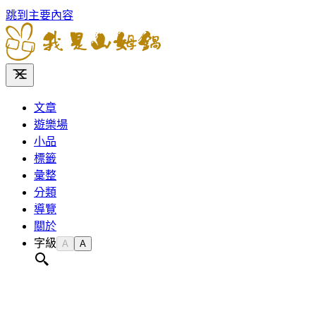
跳到主要內容
文章
遊樂場
小品
標籤
彙整
分類
導覽
關於
字級
A
A