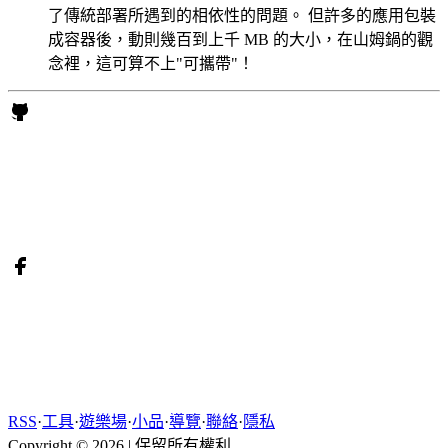
了傳統部署所遇到的相依性的問題。 但許多的應用包裝
成容器後，動則幾百到上千 MB 的大小，在山姆鍋的觀
念裡，這可算不上"可攜帶"！
RSS
·
工具
·
遊樂場
·
小品
·
導覽
·
聯絡
·
隱私
Copyright © 2026
|
保留所有權利