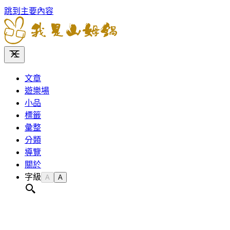
跳到主要內容
文章
遊樂場
小品
標籤
彙整
分類
導覽
關於
字級
A
A