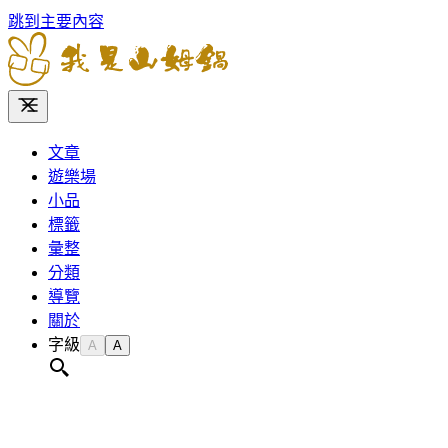
跳到主要內容
文章
遊樂場
小品
標籤
彙整
分類
導覽
關於
字級
A
A