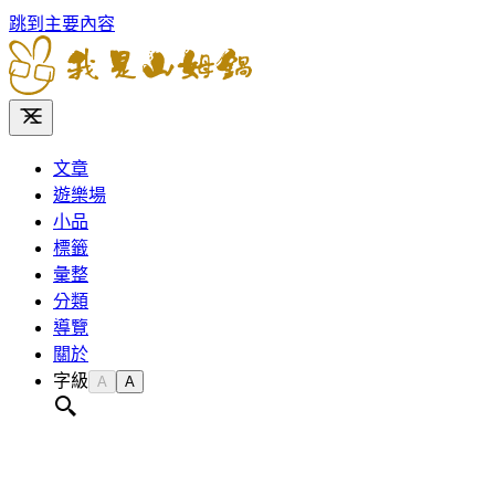
跳到主要內容
文章
遊樂場
小品
標籤
彙整
分類
導覽
關於
字級
A
A