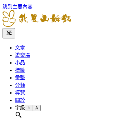
跳到主要內容
文章
遊樂場
小品
標籤
彙整
分類
導覽
關於
字級
A
A