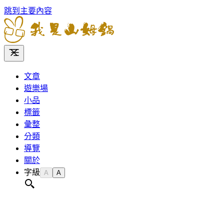
跳到主要內容
文章
遊樂場
小品
標籤
彙整
分類
導覽
關於
字級
A
A